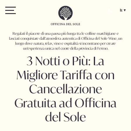
It
Regalati il piacere di una pausa più lunga tra le colline marchigiane e
lasciati conquistare dall’atmosfera autentica di Officina del Sole Wine, un
luogo dove natura, relax, vino e ospitalità si incontrano per creare
un’esperienza unica nel cuore della provincia di Fermo.
3 Notti o Più: La
Migliore Tariffa con
Cancellazione
Gratuita ad Officina
del Sole