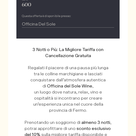
600
Questa offerta è disponibile presso:
Officina Del Sole
3 Notti o Più: La Migliore Tariffa con
Cancellazione Gratuita
Regalati il piacere di una pausa più lunga
tra le colline marchigiane e lasciati
conquistare dall’atmosfera autentica
di
Officina del Sole Wine
,
un luogo dove natura, relax, vino e
ospitalità si incontrano per creare
un’esperienza unica nel cuore della
provincia di Fermo.
Prenotando un soggiorno di
almeno 3 notti
,
potrai approfittare di uno
sconto esclusivo
del 10%
sulla migliore tariffa disponibile e