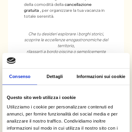
della comodità della
cancellazione
gratuita
, per organizzare la tua vacanza in
totale serenità.
Che tu desideri esplorare i borghi storici,
scoprire le eccellenze enogastronomiche del
territorio,
rilassarti a bordo piscina o semplicemente
goderti il ritmo lento della campagna
marchigiana,
questa offerta è l’occasione perfetta per
vivere il meglio delle Marche con più tempo a
Consenso
Dettagli
Informazioni sui cookie
disposizione.
L’offerta include:
Questo sito web utilizza i cookie
Sconto del 10% sulla migliore tariffa
disponibile
Utilizziamo i cookie per personalizzare contenuti ed
Soggiorno minimo di 3 notti
annunci, per fornire funzionalità dei social media e per
Cancellazione gratuita secondo i termini
analizzare il nostro traffico. Condividiamo inoltre
della tariffa
informazioni sul modo in cui utilizza il nostro sito con i
Miglior prezzo garantito prenotando